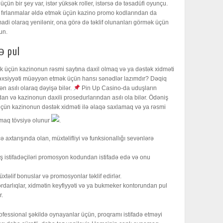
üçün bir şey var, istər yüksək roller, istərsə də təsadüfi oyunçu.
 fırlanmalar əldə etmək üçün kazino promo kodlarından da
adi olaraq yenilənir, ona görə də təklif olunanları görmək üçün
un.
ə pul
 üçün kazinonun rəsmi saytına daxil olmaq və ya dəstək xidməti
xsiyyəti müəyyən etmək üçün hansı sənədlər lazımdır? Dəqiq
ən asılı olaraq dəyişə bilər.
Pin Up Casino-da uduşların
n və kazinonun daxili prosedurlarından asılı ola bilər. Ödəniş
çün kazinonun dəstək xidməti ilə əlaqə saxlamaq və ya rəsmi
umaq tövsiyə olunur
.
axtarışında olan, müxtəlifliyi və funksionallığı sevənlərə
iş istifadəçiləri promosyon kodundan istifadə edə və onu
xtəlif bonuslar və promosyonlar təklif edirlər.
rdarlıqlar, xidmətin keyfiyyəti və ya bukmeker kontorundan pul
r.
fessional şəkildə oynayanlar üçün, proqramı istifadə etməyi