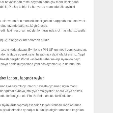
Qumar həvəskarları rəsmi saytdan daha çox mobil kazinodan
bii ki, Pin Up tətbiqi ilə hər yerdə mərc edə biləcəyinizi
uslar və onların mərc edilməsi şərtləri haqqında məlumat verir.
əqiqə ərzində balansa köçürüləcək.
 edir, lakin resursun müştəriləri arasında slot maşınları xüsusilə
 üçün ən yaxşı brendlərdən biridir.
r təsdiq kodu alacaq. Eynilə, siz PIN-UP-un mobil versiyasından,
dən istifadə edərək şəxsi hesabınıza daxil ola bilərsiniz. Yaşıl
 hazırlanmışdır. Portal vasitəsilə rahat naviqasiyanı da qeyd
 onlayn bahis dünyasında yeni başlayanlar üçün də bununla
meker kontoru haqqında rəyləri
sunda öz sevimli oyunlarını həvəslə oynamaq üçün mobil
dəçilər qumar oynaya, maliyyə əməliyyatları apara və ya dəstək
dlə tərtibatçılar əla Pin Up Bet məhsulu təklif etdilər.
iyahılarda tapmaq asandır. Slotları istehsalçıların adlarına
iştirak etməklə qonaqlar bütün iştirakçılar arasında keçirilən