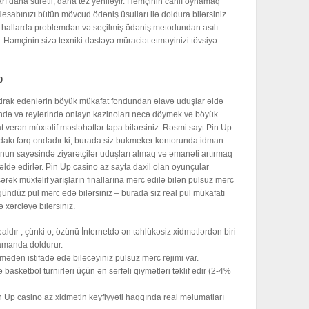
arı daha sürətli, daha tez yeniləyir. Həmçinin canlı oynamaq
 Hesabınızı bütün mövcud ödəniş üsulları ilə doldura bilərsiniz.
r hallarda problemdən və seçilmiş ödəniş metodundan asılı
. Həmçinin sizə texniki dəstəyə müraciət etməyinizi tövsiyə
p
iştirak edənlərin böyük mükafat fondundan əlavə uduşlar əldə
ərində və rəylərində onlayn kazinoları necə döymək və böyük
verən müxtəlif məsləhətlər tapa bilərsiniz. Rəsmi sayt Pin Up
ndakı fərq ondadır ki, burada siz bukmeker kontorunda idman
unun sayəsində ziyarətçilər uduşları almaq və əmanəti artırmaq
ldə edirlər. Pin Up casino az sayta daxil olan oyunçular
k müxtəlif yarışların finallarına mərc edilə bilən pulsuz mərc
gündüz pul mərc edə bilərsiniz – burada siz real pul mükafatı
 xərcləyə bilərsiniz.
dır , çünki o, özünü İnternetdə ən təhlükəsiz xidmətlərdən biri
 zamanda doldurur.
ədən istifadə edə biləcəyiniz pulsuz mərc rejimi var.
ə basketbol turnirləri üçün ən sərfəli qiymətləri təklif edir (2-4%
n Up casino az xidmətin keyfiyyəti haqqında real məlumatları