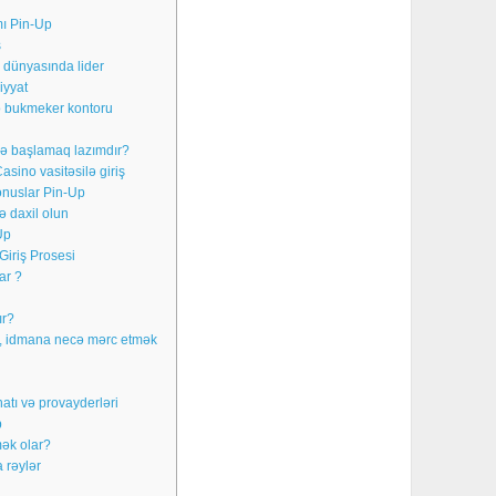
mı Pin-Up
ş
 dünyasında lider
iyyat
o bukmeker kontoru
ə başlamaq lazımdır?
asino vasitəsilə giriş
onuslar Pin-Up
ə daxil olun
Up
Giriş Prosesi
ar ?
ır?
ı, idmana necə mərc etmək
atı və provayderləri
p
ək olar?
 rəylər