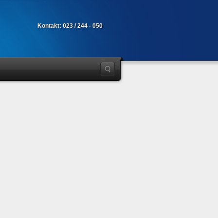
Kontakt: 023 / 244 - 050