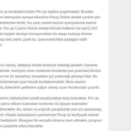
t və ya kompüterinizdən Pin-up saytına qoşulmaqdır. Bundan
 və lotereyalar oynaya bilərsiniz.Pinup Online dəstək yardımı pin-
llərdən biridir. Axı canlı yardım kazino oyunçularına kazino
rir. Pin-up Casino Online dəstək Kömək həftənin hər günü 24/7
vaxt müştəri dəstəyi nümayəndələri ilə əlaqə saxlaya bilərlər.
ı dərc etmir, çünki bu, qanunvericiliklə qadağan edilir
i/
.
n olaraq, istifadəçi kredit veriləcək məbləği göstərir. Davamlı
ə etmək, həmçinin onun vasitəsilə hesabdan pul çıxarmaq tövsiyə
ra hər bir qumarbaz hesabdan pul çıxarmağı gözləyə bilər. Bu
gözləməmək üçün hesab təsdiqlənməlidir. Ərizə kazino
niş sisteminin şərtlərinə uyğun olaraq oyun hesabından çıxarılır.
nin istifadəçiləri sürətli qeydiyyatdan keçə biləcəklər. Pin Up
yalnız etibarlı bukmeker kontorları ilə işləyən bukmeker
biləcəklər. Bu, idman və eSports yarışlarında real pul qazanaraq,
ir. Həqiqi ziyarətçilərin şərhlərində Pinup az keyfiyyətli xidmət
ı təsdiqlənir. Müəyyən bir əmsalla idmana mərc etməklə, proqnoz
u çarpanla artıra biləcəklər.