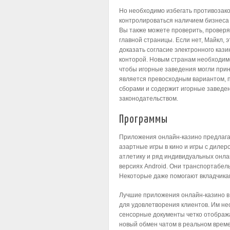
Но необходимо избегать противозакон
контролироваться наличием бизнеса
Вы также можете проверить, проверя
главной страницы. Если нет, Майкл, 
доказать согласие электронного каз
конторой. Новым странам необходим
чтобы игорные заведения могли при
является превосходным вариантом, 
сборами и содержит игорные заведен
законодательством.
Программы
Приложения онлайн-казино предлагаю
азартные игры в кино и игры с дилер
атлетику и ряд индивидуальных онлай
версиях Android. Они транспортабель
Некоторые даже помогают вкладчикам
Лучшие приложения онлайн-казино в
для удовлетворения клиентов. Им не
сенсорные документы четко отобража
новый обмен чатом в реальном време