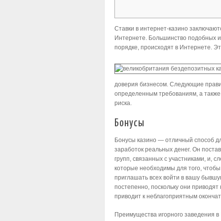
Ставки в интернет-казино заключаютс
Интернете. Большинство подобных иг
порядке, происходят в Интернете. Эт
доверия бизнесом.
Следующие правил
определенным требованиям, а также 
риска.
Бонусы
Бонусы казино — отличный способ дл
заработок реальных денег. Он поста
групп, связанных с участниками, и, 
которые необходимы для того, чтобы 
приглашать всех войти в вашу бывшую
постепенно, поскольку они приводят 
приводит к неблагоприятным оконча
Преимущества игорного заведения в 