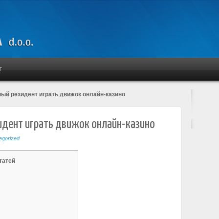
T
ый резидент играть движок онлайн-казино
идент играть движок онлайн-казино
egorized
татей