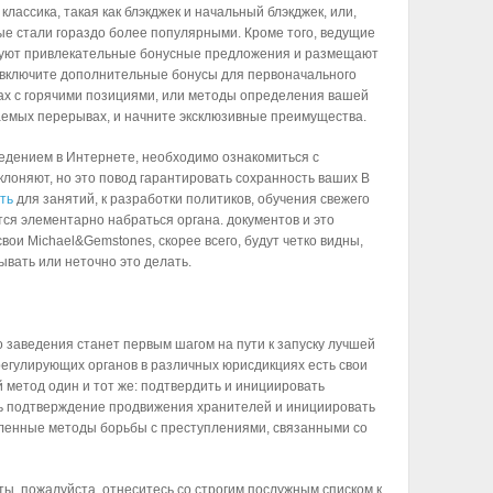
классика, такая как блэкджек и начальный блэкджек, или,
ые стали гораздо более популярными. Кроме того, ведущие
ируют привлекательные бонусные предложения и размещают
ы включите дополнительные бонусы для первоначального
ах с горячими позициями, или методы определения вашей
емых перерывах, и начните эксклюзивные преимущества.
ведением в Интернете, необходимо ознакомиться с
клоняют, но это повод гарантировать сохранность ваших В
ть
для занятий, к разработки политиков, обучения свежего
ется элементарно набраться органа. документов и это
ои Michael&Gemstones, скорее всего, будут четко видны,
ывать или неточно это делать.
 заведения станет первым шагом на пути к запуску лучшей
егулирующих органов в различных юрисдикциях есть свои
 метод один и тот же: подтвердить и инициировать
ь подтверждение продвижения хранителей и инициировать
вленные методы борьбы с преступлениями, связанными со
ы, пожалуйста, отнеситесь со строгим послужным списком к