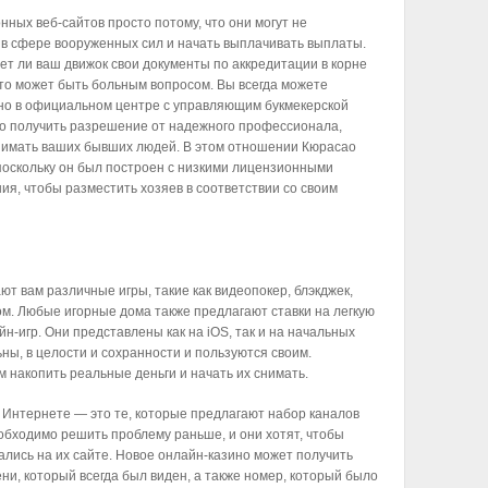
ных веб-сайтов просто потому, что они могут не
 в сфере вооруженных сил и начать выплачивать выплаты.
ет ли ваш движок свои документы по аккредитации в корне
это может быть больным вопросом. Вы всегда можете
ино в официальном центре с управляющим букмекерской
о получить разрешение от надежного профессионала,
нимать ваших бывших людей. В этом отношении Кюрасао
поскольку он был построен с низкими лицензионными
ия, чтобы разместить хозяев в соответствии со своим
т вам различные игры, такие как видеопокер, блэкджек,
ом. Любые игорные дома также предлагают ставки на легкую
н-игр. Они представлены как на iOS, так и на начальных
ны, в целости и сохранности и пользуются своим.
 накопить реальные деньги и начать их снимать.
 Интернете — это те, которые предлагают набор каналов
обходимо решить проблему раньше, и они хотят, чтобы
лись на их сайте. Новое онлайн-казино может получить
ни, который всегда был виден, а также номер, который было