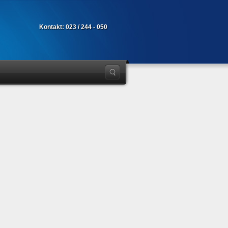
Kontakt: 023 / 244 - 050