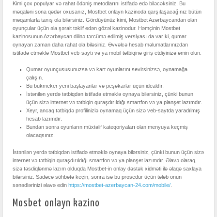
Kimi çox populyar və rahat ödəniş metodlarını istifadə edə biləcəksiniz. Bu
məqaləni sona qədər oxusanız, Mostbet onlayn kazinoda qarşılaşacağınız bütün
məqamlarla tanış ola bilərsiniz. Gördüyünüz kimi, Mostbet Azərbaycandan olan
oyunçular üçün əla şərait təklif edən gözəl kazinodur. Həmçinin Mostbet
kazinosunun Azərbaycan dilinə tərcümə edilmiş versiyası da var ki, qumar
oynayan zaman daha rahat ola biləsiniz. Əvvəlcə hesab məlumatlarınızdan
istifadə etməklə Mostbet veb-saytı və ya mobil tətbiqinə giriş etdiyinizə əmin olun.
Qumar oyunçususunuzsa və kart oyunlarını sevirsinizsə, oynamağa
çalışın.
Bu bukmeker yeni başlayanlar və peşəkarlar üçün idealdır.
İstənilən yerdə tətbiqdən istifadə etməklə oynaya bilərsiniz, çünki bunun
üçün sizə internet və tətbiqin quraşdırıldığı smartfon və ya planşet lazımdır.
Xeyr, ancaq tətbiqdə profilinizlə oynamaq üçün sizə veb-saytda yaradılmış
hesab lazımdır.
Bundan sonra oyunların müxtəlif kateqoriyaları olan menyuya keçmiş
olacaqsınız.
İstənilən yerdə tətbiqdən istifadə etməklə oynaya bilərsiniz, çünki bunun üçün sizə
internet və tətbiqin quraşdırıldığı smartfon və ya planşet lazımdır. Əlavə olaraq,
sizə təsdiqlənmə lazım olduqda Mostbet-in onlay dəstək xidməti ilə əlaqə saxlaya
bilərsiniz. Sadəcə söhbətə keçin, sonra isə bu prosedur üçün tələb onun
sənədlərinizi əlavə edin
https://mostbet-azerbaycan-24.com/mobile/
.
Mosbet onlayn kazino