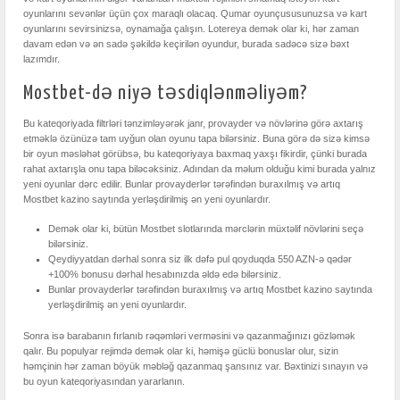
oyunlarını sevənlər üçün çox maraqlı olacaq. Qumar oyunçususunuzsa və kart
oyunlarını sevirsinizsə, oynamağa çalışın. Lotereya demək olar ki, hər zaman
davam edən və ən sadə şəkildə keçirilən oyundur, burada sadəcə sizə bəxt
lazımdır.
Mostbet-də niyə təsdiqlənməliyəm?
Bu kateqoriyada filtrləri tənzimləyərək janr, provayder və növlərinə görə axtarış
etməklə özünüzə tam uyğun olan oyunu tapa bilərsiniz. Buna görə də sizə kimsə
bir oyun məsləhət görübsə, bu kateqoriyaya baxmaq yaxşı fikirdir, çünki burada
rahat axtarışla onu tapa biləcəksiniz. Adından da məlum olduğu kimi burada yalnız
yeni oyunlar dərc edilir. Bunlar provayderlər tərəfindən buraxılmış və artıq
Mostbet kazino saytında yerləşdirilmiş ən yeni oyunlardır.
Demək olar ki, bütün Mostbet slotlarında mərclərin müxtəlif növlərini seçə
bilərsiniz.
Qeydiyyatdan dərhal sonra siz ilk dəfə pul qoyduqda 550 AZN-ə qədər
+100% bonusu dərhal hesabınızda əldə edə bilərsiniz.
Bunlar provayderlər tərəfindən buraxılmış və artıq Mostbet kazino saytında
yerləşdirilmiş ən yeni oyunlardır.
Sonra isə barabanın fırlanıb rəqəmləri verməsini və qazanmağınızı gözləmək
qalır. Bu populyar rejimdə demək olar ki, həmişə güclü bonuslar olur, sizin
həmçinin hər zaman böyük məbləğ qazanmaq şansınız var. Bəxtinizi sınayın və
bu oyun kateqoriyasından yararlanın.