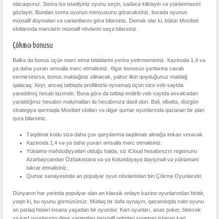
olacaqsınız. Sonra isə istədiyiniz oyunu seçin, sadəcə klikləyin və yüklənməsini
gözləyin. Bundan sonra oyunun menyusunu görəcəksiniz, burada oyunun
müxtəlif düymələri və variantlarını görə bilərsiniz. Demək olar ki, bütün Mostbet
slotlarında mərclərin müxtəlif növlərini seçə bilərsiniz.
Çökmə bonusu
Bəlkə də bonus üçün mərc etmə tələblərini yerinə yetirməmisiniz. Kazinoda 1,4 və
ya daha yuxarı əmsalla mərc etməlisiniz. Əgər bonusun şərtlərinə cavab
vermirsinizsə, bonus məbləğiniz silinəcək, yalnız ilkin qoyduğunuz məbləğ
qalacaq. Xeyr, ancaq tətbiqdə profilinizlə oynamaq üçün sizə veb-saytda
yaradılmış hesab lazımdır. Buna görə də tətbiqi endirib veb-saytda əvvəlcədən
yaratdığınız hesabın məlumatları ilə hesabınıza daxil olun. Bəli, əlbəttə, düzgün
strategiya qurmaqla Mostbet slotları və digər qumar oyunlarında qazanan bir plan
qura bilərsiniz.
Təqdimat kodu sizə daha çox qarşılanma təqdimatı almağa imkan verəcək.
Kazinoda 1,4 və ya daha yuxarı əmsalla mərc etməlisiniz.
Yükləmə məhdudiyyətləri olduğu halda, siz iCloud hesabınızın regionunu
Azərbaycandan Özbəkistana və ya Kolumbiyaya dəyişməli və yükləməni
təkrar etməlisiniz.
Qumar sənayesində ən populyar oyun növlərindən biri Çökmə Oyunlarıdır.
Dünyanın hər yerində populyar olan ən klassik onlayn kazino oyunlarından biridir,
yəqin ki, bu oyunu görmüsünüz. Mütləq bir dəfə oynayın, qazandıqda rulet oyunu
ən parlaq hisləri insana yaşadan bir oyundur. Kart oyunları, əsas poker, blekcek
və kart oyunlarının digər variantları müxtəlif rejimləri sınamaq istəyən kart