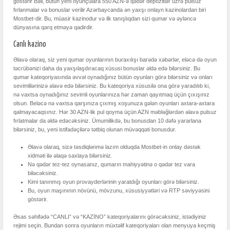
göstərir Bəli, bütün yeni oyunçulara 550 AZN-ə qədər depozitlər üzrə pulsuz
fırlanmalar və bonuslar verilir Azərbaycanda ən yaxşı onlayn kazinolardan biri
Mostbet-dir. Bu, müasir kazinodur və ilk tanışlıqdan sizi qumar və əyləncə
dünyasına qərq etməyə qadirdir.
Canlı kazino
Əlavə olaraq, siz yeni qumar oyunlarının buraxılışı barədə xəbərlər, eləcə də oyun
təcrübənizi daha da yaxşılaşdıracaq xüsusi bonuslar əldə edə bilərsiniz. Bu
qumar kateqoriyasında əvvəl oynadığınız bütün oyunları görə bilərsiniz və onları
sevimlilərinizə əlavə edə bilərsiniz. Bu kateqoriya xüsusilə ona görə yaradılıb ki,
nə vaxtsa oynadığınız sevimli oyunlarınıza hər zaman qayıtmaq üçün çıxışınız
olsun. Beləcə nə vaxtsa qarşınıza çıxmış xoşunuza gələn oyunları axtara-axtara
qalmayacaqsınız. Hər 30 AZN-lik pul qoyma üçün AZN məbləğlərdən əlavə pulsuz
fırlatmalar da əldə edəcəksiniz. Ümumilikdə, bu bonusdan 10 dəfə yararlana
bilərsiniz, bu, yeni istifadəçilərə tətbiq olunan müvəqqəti bonusdur.
Əlavə olaraq, sizə təsdiqlənmə lazım olduqda Mostbet-in onlay dəstək
xidməti ilə əlaqə saxlaya bilərsiniz.
Nə qədər tez-tez oynasanız, qumarın mahiyyətinə o qədər tez vara
biləcəksiniz.
Kimi tanınmış oyun provayderlərinin yaratdığı oyunları görə bilərsiniz.
Bu, oyun maşınının növünü, mövzunu, xüsusiyyətləri və RTP səviyyəsini
göstərir.
Əsas səhifədə “CANLI” və “KAZİNO” kateqoriyalarını görəcəksiniz, istədiyiniz
rejimi seçin. Bundan sonra oyunların müxtəlif kateqoriyaları olan menyuya keçmiş