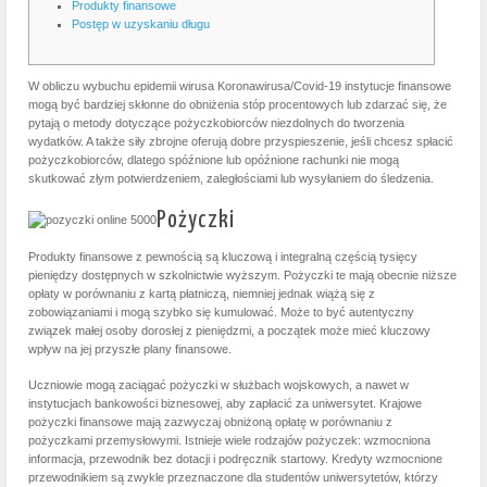
Produkty finansowe
Postęp w uzyskaniu długu
W obliczu wybuchu epidemii wirusa Koronawirusa/Covid-19 instytucje finansowe
mogą być bardziej skłonne do obniżenia stóp procentowych lub zdarzać się, że
pytają o metody dotyczące pożyczkobiorców niezdolnych do tworzenia
wydatków.
A także siły zbrojne oferują dobre przyspieszenie, jeśli chcesz spłacić
pożyczkobiorców, dlatego spóźnione lub opóźnione rachunki nie mogą
skutkować złym potwierdzeniem, zaległościami lub wysyłaniem do śledzenia.
Pożyczki
Produkty finansowe z pewnością są kluczową i integralną częścią tysięcy
pieniędzy dostępnych w szkolnictwie wyższym. Pożyczki te mają obecnie niższe
opłaty w porównaniu z kartą płatniczą, niemniej jednak wiążą się z
zobowiązaniami i mogą szybko się kumulować. Może to być autentyczny
związek małej osoby dorosłej z pieniędzmi, a początek może mieć kluczowy
wpływ na jej przyszłe plany finansowe.
Uczniowie mogą zaciągać pożyczki w służbach wojskowych, a nawet w
instytucjach bankowości biznesowej, aby zapłacić za uniwersytet. Krajowe
pożyczki finansowe mają zazwyczaj obniżoną opłatę w porównaniu z
pożyczkami przemysłowymi. Istnieje wiele rodzajów pożyczek: wzmocniona
informacja, przewodnik bez dotacji i podręcznik startowy. Kredyty wzmocnione
przewodnikiem są zwykle przeznaczone dla studentów uniwersytetów, którzy