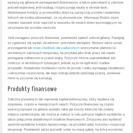
wykażą się głównymi wymaganiami finansowymi, a także potrzebami w zakresie
pościeli wojskowej, jeśli studiują i rozpoczynają naukę w okresie łaski.
Niedotowane kredyty w przewodniku dotyczą zazwyczaj uczniów i studentów,
których nie trzeba udowadniać, że są ekonomiczne. Informacja Rodzic może
również stanowić krok naprzód w stosunku do swoich dzieci pozostających na
utrzymaniu lub uczniów-mistrzów.
Jeśli zaciągasz pożyczki finansowe, powinieneś spłacić weksel główny. Pamiętaj,
że zgadzasz się wydać skradzione i potrzebne pieniądze. Możesz także uznać
przystąpienie lub
nowe chwilówki dla zadłużonych
wstrzymanie płatności w
określonych zakresach temperatur, na przykład jako brak pracy lub nawet
pomaganie żołnierzom w czasie wojny. Pożyczki można usprawiedliwić lub
rozliczyć w określonych sytuacjach, jednak są to na ogół dość rzadkie
przypadki. Dodatkowe możliwości ruchu do przodu i uniku wymagają cierpliwości
i odroczenia rozpoczęcia, ale tego rodzaju jedynie opóźniają szarżę, ponieważ
mimo to życzenia się kumulują.
Produkty finansowe
Zaliczka prywatna to tak naprawdę kapitał jednorazowy, który wypłaca się
stopniowo, często w miesięcznych ratach. Pożyczki finansowe są często
wykorzystywane na główne wydatki, takie jak koszty kliniczne lub zmiany
miejsca zamieszkania, ale można je zalecić w celu pokrycia nagłych wydatków, a
także połączenia dodatkowych środków finansowych. Zmuszony jest wybierać
spośród wydatków kredytu hipotecznego, na przykład opłat, kosztów i rozpocząć
ekspresję. Powinieneś także pozwolić sobie na nową spłatę, na którą wcześniej