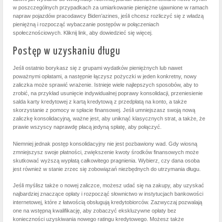
w poszczególnych przypadkach za umiarkowanie pieniężne ujawnione w ramach
napraw pojazdów pracodawcy Biden’azines, jeśli chcesz rozliczyć się z władzą
pieniężną i rozpocząć wybaczanie postępów w połączeniach
społecznościowych. Kliknij link, aby dowiedzieć się więcej.
Postęp w uzyskaniu długu
Jeśli ostatnio borykasz się z grupami wydatków pieniężnych lub nawet
poważnymi opłatami, a następnie łączysz pożyczki w jeden konkretny, nowy
zaliczka może sprawić wrażenie. Istnieje wiele najlepszych sposobów, aby to
zrobić, na przykład usunięcie indywidualnej poprawy konsolidacji, przeniesienie
salda karty kredytowej z kartą kredytową z przedpłatą na konto, a także
skorzystanie z pomocy w spłacie finansowej. Jeśli umniejszasz swoją nową
zaliczkę konsolidacyjną, ważne jest, aby uniknąć klasycznych strat, a także, że
prawie wszyscy naprawdę płacą jedyną spłatę, aby połączyć.
Niemniej jednak postęp konsolidacyjny nie jest pozbawiony wad. Gdy wiosną
zmniejszysz swoje płatności, zwiększenie kwoty środków finansowych może
skutkować wyższą wypłatą całkowitego pragnienia. Wybierz, czy dana osoba
jest również w stanie zrzec się zobowiązań niezbędnych do utrzymania długu.
Jeśli myślisz także o nowej zaliczce, możesz udać się na zakupy, aby uzyskać
najbardziej znaczące opłaty i rozpocząć słownictwo w instytucjach bankowości
internetowej, które z łatwością obsługują kredytobiorców. Zazwyczaj pozwalają
one na wstępną kwalifikację, aby zobaczyć ekskluzywne opłaty bez
konieczności uzyskiwania nowego ratingu kredytowego. Możesz także