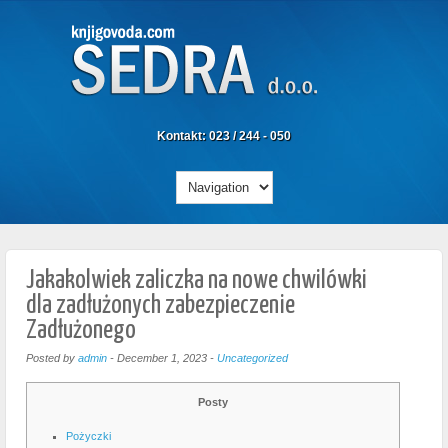
Kontakt: 023 / 244 - 050
Jakakolwiek zaliczka na nowe chwilówki
dla zadłużonych zabezpieczenie
Zadłużonego
Posted by
admin
-
December 1, 2023
-
Uncategorized
Posty
Pożyczki