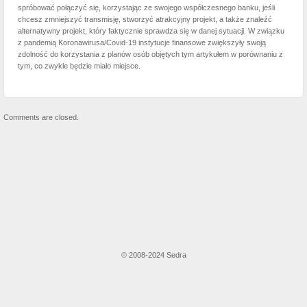
spróbować połączyć się, korzystając ze swojego współczesnego banku, jeśli
chcesz zmniejszyć transmisję, stworzyć atrakcyjny projekt, a także znaleźć
alternatywny projekt, który faktycznie sprawdza się w danej sytuacji. W związku
z pandemią Koronawirusa/Covid-19 instytucje finansowe zwiększyły swoją
zdolność do korzystania z planów osób objętych tym artykułem w porównaniu z
tym, co zwykle będzie miało miejsce.
Comments are closed.
© 2008-2024 Sedra