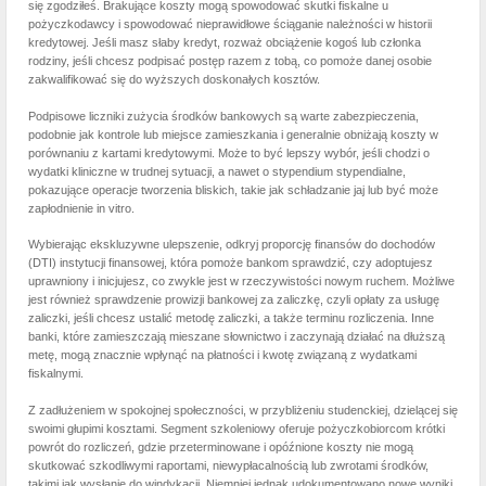
się zgodziłeś. Brakujące koszty mogą spowodować skutki fiskalne u
pożyczkodawcy i spowodować nieprawidłowe ściąganie należności w historii
kredytowej. Jeśli masz słaby kredyt, rozważ obciążenie kogoś lub członka
rodziny, jeśli chcesz podpisać postęp razem z tobą, co pomoże danej osobie
zakwalifikować się do wyższych doskonałych kosztów.
Podpisowe liczniki zużycia środków bankowych są warte zabezpieczenia,
podobnie jak kontrole lub miejsce zamieszkania i generalnie obniżają koszty w
porównaniu z kartami kredytowymi. Może to być lepszy wybór, jeśli chodzi o
wydatki kliniczne w trudnej sytuacji, a nawet o stypendium stypendialne,
pokazujące operacje tworzenia bliskich, takie jak schładzanie jaj lub być może
zapłodnienie in vitro.
Wybierając ekskluzywne ulepszenie, odkryj proporcję finansów do dochodów
(DTI) instytucji finansowej, która pomoże bankom sprawdzić, czy adoptujesz
uprawniony i inicjujesz, co zwykle jest w rzeczywistości nowym ruchem. Możliwe
jest również sprawdzenie prowizji bankowej za zaliczkę, czyli opłaty za usługę
zaliczki, jeśli chcesz ustalić metodę zaliczki, a także terminu rozliczenia. Inne
banki, które zamieszczają mieszane słownictwo i zaczynają działać na dłuższą
metę, mogą znacznie wpłynąć na płatności i kwotę związaną z wydatkami
fiskalnymi.
Z zadłużeniem w spokojnej społeczności, w przybliżeniu studenckiej, dzielącej się
swoimi głupimi kosztami. Segment szkoleniowy oferuje pożyczkobiorcom krótki
powrót do rozliczeń, gdzie przeterminowane i opóźnione koszty nie mogą
skutkować szkodliwymi raportami, niewypłacalnością lub zwrotami środków,
takimi jak wysłanie do windykacji. Niemniej jednak udokumentowano nowe wyniki