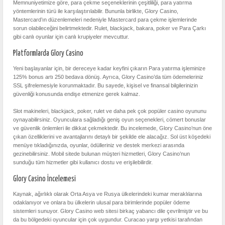
Memnuniyetimize göre, para çekme seçeneklerinin çeşitliliği, para yatırma
yöntemlerinin türü ile karşılaştırılabilir. Bununla birlikte, Glory Casino,
Mastercard’ın düzenlemeleri nedeniyle Mastercard para çekme işlemlerinde
sorun olabileceğini belirtmektedir. Rulet, blackjack, bakara, poker ve Para Çarkı
gibi canlı oyunlar için canlı krupiyeler mevcuttur.
Platformlarda Glory Casino
Yeni başlayanlar için, bir dereceye kadar keyfini çıkarın Para yatırma işleminize
125% bonus artı 250 bedava dönüş. Ayrıca, Glory Casino’da tüm ödemeleriniz
SSL şifrelemesiyle korunmaktadır. Bu sayede, kişisel ve finansal bilgilerinizin
güvenliği konusunda endişe etmenize gerek kalmaz.
Slot makineleri, blackjack, poker, rulet ve daha pek çok popüler casino oyununu
oynayabilirsiniz. Oyunculara sağladığı geniş oyun seçenekleri, cömert bonuslar
ve güvenlik önlemleri ile dikkat çekmektedir. Bu incelemede, Glory Casino’nun öne
çıkan özelliklerini ve avantajlarını detaylı bir şekilde ele alacağız. Sol üst köşedeki
menüye tıkladığınızda, oyunlar, ödülleriniz ve destek merkezi arasında
gezinebilirsiniz. Mobil sitede bulunan müşteri hizmetleri, Glory Casino’nun
sunduğu tüm hizmetler gibi kullanıcı dostu ve erişilebilirdir.
Glory Casino İncelemesi
Kaynak, ağırlıklı olarak Orta Asya ve Rusya ülkelerindeki kumar meraklılarına
odaklanıyor ve onlara bu ülkelerin ulusal para birimlerinde popüler ödeme
sistemleri sunuyor. Glory Casino web sitesi birkaç yabancı dile çevrilmiştir ve bu
da bu bölgedeki oyuncular için çok uygundur. Curacao yargı yetkisi tarafından