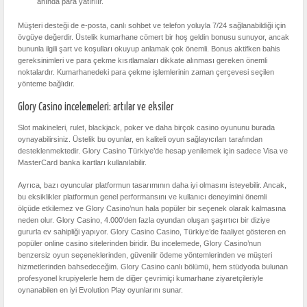
anında para yatırılır.
Müşteri desteği de e-posta, canlı sohbet ve telefon yoluyla 7/24 sağlanabildiği için
övgüye değerdir. Üstelik kumarhane cömert bir hoş geldin bonusu sunuyor, ancak
bununla ilgili şart ve koşulları okuyup anlamak çok önemli. Bonus aktifken bahis
gereksinimleri ve para çekme kısıtlamaları dikkate alınması gereken önemli
noktalardır. Kumarhanedeki para çekme işlemlerinin zaman çerçevesi seçilen
yönteme bağlıdır.
Glory Casino incelemeleri: artılar ve eksiler
Slot makineleri, rulet, blackjack, poker ve daha birçok casino oyununu burada
oynayabilirsiniz. Üstelik bu oyunlar, en kaliteli oyun sağlayıcıları tarafından
desteklenmektedir. Glory Casino Türkiye’de hesap yenilemek için sadece Visa ve
MasterCard banka kartları kullanılabilir.
Ayrıca, bazı oyuncular platformun tasarımının daha iyi olmasını isteyebilir. Ancak,
bu eksiklikler platformun genel performansını ve kullanıcı deneyimini önemli
ölçüde etkilemez ve Glory Casino’nun hala popüler bir seçenek olarak kalmasına
neden olur. Glory Casino, 4.000’den fazla oyundan oluşan şaşırtıcı bir diziye
gururla ev sahipliği yapıyor. Glory Casino Casino, Türkiye’de faaliyet gösteren en
popüler online casino sitelerinden biridir. Bu incelemede, Glory Casino’nun
benzersiz oyun seçeneklerinden, güvenilir ödeme yöntemlerinden ve müşteri
hizmetlerinden bahsedeceğim. Glory Casino canlı bölümü, hem stüdyoda bulunan
profesyonel krupiyelerle hem de diğer çevrimiçi kumarhane ziyaretçileriyle
oynanabilen en iyi Evolution Play oyunlarını sunar.