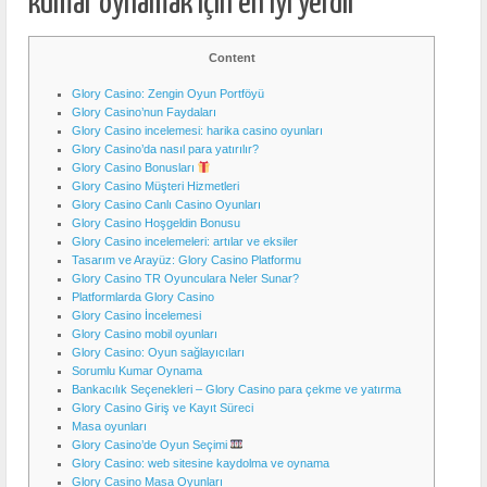
kumar oynamak için en iyi yerdir
Content
Glory Casino: Zengin Oyun Portföyü
Glory Casino’nun Faydaları
Glory Casino incelemesi: harika casino oyunları
Glory Casino’da nasıl para yatırılır?
Glory Casino Bonusları
Glory Casino Müşteri Hizmetleri
Glory Casino Canlı Casino Oyunları
Glory Casino Hoşgeldin Bonusu
Glory Casino incelemeleri: artılar ve eksiler
Tasarım ve Arayüz: Glory Casino Platformu
Glory Casino TR Oyunculara Neler Sunar?
Platformlarda Glory Casino
Glory Casino İncelemesi
Glory Casino mobil oyunları
Glory Casino: Oyun sağlayıcıları
Sorumlu Kumar Oynama
Bankacılık Seçenekleri – Glory Casino para çekme ve yatırma
Glory Casino Giriş ve Kayıt Süreci
Masa oyunları
Glory Casino’de Oyun Seçimi
Glory Casino: web sitesine kaydolma ve oynama
Glory Casino Masa Oyunları