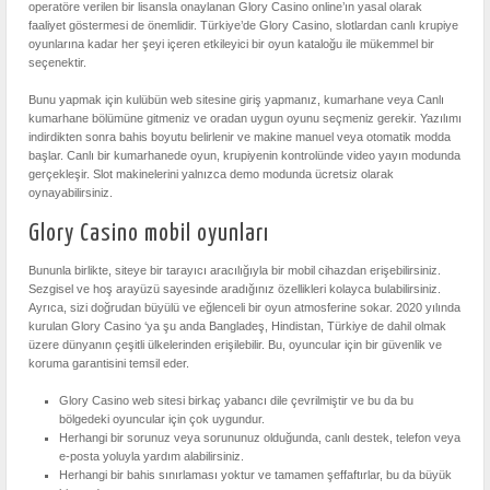
operatöre verilen bir lisansla onaylanan Glory Casino online’ın yasal olarak
faaliyet göstermesi de önemlidir. Türkiye’de Glory Casino, slotlardan canlı krupiye
oyunlarına kadar her şeyi içeren etkileyici bir oyun kataloğu ile mükemmel bir
seçenektir.
Bunu yapmak için kulübün web sitesine giriş yapmanız, kumarhane veya Canlı
kumarhane bölümüne gitmeniz ve oradan uygun oyunu seçmeniz gerekir. Yazılımı
indirdikten sonra bahis boyutu belirlenir ve makine manuel veya otomatik modda
başlar. Canlı bir kumarhanede oyun, krupiyenin kontrolünde video yayın modunda
gerçekleşir. Slot makinelerini yalnızca demo modunda ücretsiz olarak
oynayabilirsiniz.
Glory Casino mobil oyunları
Bununla birlikte, siteye bir tarayıcı aracılığıyla bir mobil cihazdan erişebilirsiniz.
Sezgisel ve hoş arayüzü sayesinde aradığınız özellikleri kolayca bulabilirsiniz.
Ayrıca, sizi doğrudan büyülü ve eğlenceli bir oyun atmosferine sokar. 2020 yılında
kurulan Glory Casino ‘ya şu anda Bangladeş, Hindistan, Türkiye de dahil olmak
üzere dünyanın çeşitli ülkelerinden erişilebilir. Bu, oyuncular için bir güvenlik ve
koruma garantisini temsil eder.
Glory Casino web sitesi birkaç yabancı dile çevrilmiştir ve bu da bu
bölgedeki oyuncular için çok uygundur.
Herhangi bir sorunuz veya sorununuz olduğunda, canlı destek, telefon veya
e-posta yoluyla yardım alabilirsiniz.
Herhangi bir bahis sınırlaması yoktur ve tamamen şeffaftırlar, bu da büyük