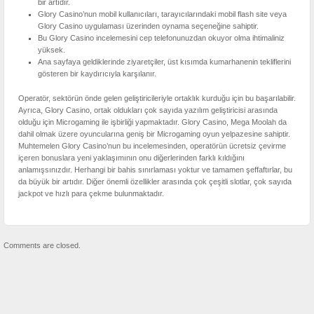
bir artıdır.
Glory Casino’nun mobil kullanıcıları, tarayıcılarındaki mobil flash site veya
Glory Casino uygulaması üzerinden oynama seçeneğine sahiptir.
Bu Glory Casino incelemesini cep telefonunuzdan okuyor olma ihtimaliniz
yüksek.
Ana sayfaya geldiklerinde ziyaretçiler, üst kısımda kumarhanenin tekliflerini
gösteren bir kaydırıcıyla karşılanır.
Operatör, sektörün önde gelen geliştiricileriyle ortaklık kurduğu için bu başarılabilir.
Ayrıca, Glory Casino, ortak oldukları çok sayıda yazılım geliştiricisi arasında
olduğu için Microgaming ile işbirliği yapmaktadır. Glory Casino, Mega Moolah da
dahil olmak üzere oyuncularına geniş bir Microgaming oyun yelpazesine sahiptir.
Muhtemelen Glory Casino’nun bu incelemesinden, operatörün ücretsiz çevirme
içeren bonuslara yeni yaklaşımının onu diğerlerinden farklı kıldığını
anlamışsınızdır. Herhangi bir bahis sınırlaması yoktur ve tamamen şeffaftırlar, bu
da büyük bir artıdır. Diğer önemli özellikler arasında çok çeşitli slotlar, çok sayıda
jackpot ve hızlı para çekme bulunmaktadır.
Comments are closed.