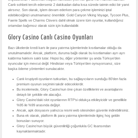
Canlı sohbeti tercih ederseniz 2 dakikadan daha kısa sürede tatmin edici bir yanıt
alırsınız. Son olarak, işlem devam ederken para çekme işleminizi iptal
edebileceğinizi unutmamanız önemlidir. Gold Canyon Viking Voyage, Tycoon Plus,
Faerie Spells ve Charms Clovers dahil olmak üzere tüm oyunlar, kullandığınız
ortamdan bağımsız olarak sizin için kullanılabilir.
Glory Casino Canlı Casino Oyunları
Bazı ülkelerde kredi kartı ile para yatırma işlemlerinde kısıtlamalar olduğu da
unutulmamalıdır. Ancak, platform, duruma bağlı olarak bu kısıtlamaları ayrı ayrı
kaldırma hakkını saklı tutar. Hepsi bu, diğer yöntemler şu anda Türkıye’den
oyuncular için mevcut değil. Hindistan veya Türkiye’den oynuyorsanız, size
başka ödeme yöntemleri sunulacaktır.
Canlı krupiyeli oyunların tutkunları, bu sağlayıcıların sunduğu 80’den fazla
premium oyunun seçimini takdir edeceklerdir.
Bu incelemede, Glory Casino’nun öne çıkan özelliklerini ve avantajlarını
detaylı bir şekilde ele alacağız.
Glory Casino’daki slot oyunlarının RTP’si oldukça etkileyicidir ve genellikle
%95 ile %99 arasında değişir.
Ancak, apk dosyasını yalnızca resmi web sitesinden güvenle indirebilirsiniz.
Buna ek olarak, platform ilk para yatırma işlemlerinde ilginç hoş geldin
bonusları sunuyor.
Glory Casino’nun büyük güvenilirliği çoğunlukla GC lisansından
kaynaklanmaktadır.