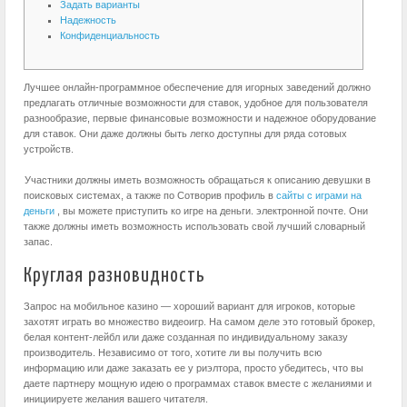
Задать варианты
Надежность
Конфиденциальность
Лучшее онлайн-программное обеспечение для игорных заведений должно
предлагать отличные возможности для ставок, удобное для пользователя
разнообразие, первые финансовые возможности и надежное оборудование
для ставок.
Они даже должны быть легко доступны для ряда сотовых
устройств.
Участники должны иметь возможность обращаться к описанию девушки в
поисковых системах, а также по Сотворив профиль в
сайты с играми на
деньги
, вы можете приступить ко игре на деньги. электронной почте. Они
также должны иметь возможность использовать свой лучший словарный
запас.
Круглая разновидность
Запрос на мобильное казино — хороший вариант для игроков, которые
захотят играть во множество видеоигр. На самом деле это готовый брокер,
белая контент-лейбл или даже созданная по индивидуальному заказу
производитель. Независимо от того, хотите ли вы получить всю
информацию или даже заказать ее у риэлтора, просто убедитесь, что вы
даете партнеру мощную идею о программах ставок вместе с желаниями и
инициируете желания вашего читателя.