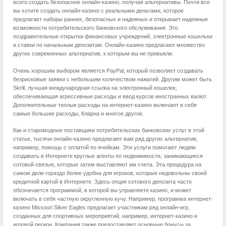
всего создать безопасное онлайн-казино, получая альтернативы. Почти все
вы хотите создать онлайн-казино с реальными деньгами, которое
предлагает наборы ранних, безопасных и надежных и открывает надежные
возможности потребительского банковского обслуживания. Это
поздравительные открытки финансовых учреждений, электронные кошельки
и ставки по начальным депозитам. Онлайн-казино предлагают множество
других современных альтернатив, к которым вы не привыкли.
Очень хорошим выбором является PayPal, который позволяет создавать
безрисковые заявки с небольшим количеством нажатий. Другим может быть
Skrill, лучшая международная ссылка на электронный кошелек,
обеспечивающая агрессивные расходы и ввод курсов иностранных валют.
Дополнительные теплые расходы на интернет-казино включают в себя
самые большие расходы, Кларна и многое другое.
Как и старомодные поставщики потребительских банковских услуг в этой
статье, тысячи онлайн-казино предлагают вам ряд других альтернатив,
например, помощь с оплатой по ячейкам. Эти услуги помогают людям
создавать в Интернете круглые агенты по недвижимости, занимающиеся
сотовой связью, которые затем выставляют им счета. Эта процедура на
самом деле гораздо более удобна для игроков, которые недовольны своей
кредитной картой в Интернете. Здесь опция сотового депозита часто
обозначается программой, в которой вы управляете казино, и может
включать в себя частную округленную кучу. Например, программа интернет-
казино Missouri Silver Eagles предлагает участникам ряд онлайн-игр,
созданных для спортивных мероприятий, например, интернет-казино и
игровой регион. Компания также предоставляет основные бонусы за