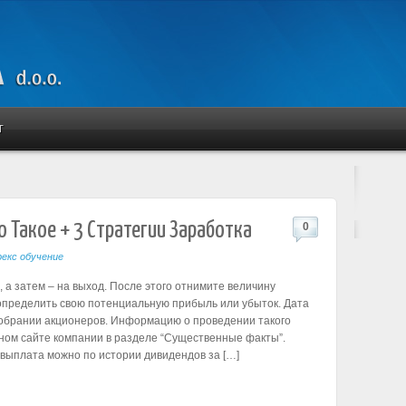
T
 Такое + 3 Стратегии Заработка
0
екс обучение
 а затем – на выход. После этого отнимите величину
определить свою потенциальную прибыль или убыток. Дата
собрании акционеров. Информацию о проведении такого
ном сайте компании в разделе “Существенные факты”.
 выплата можно по истории дивидендов за […]