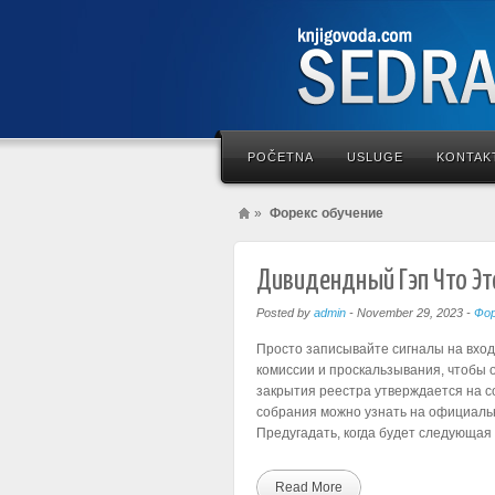
POČETNA
USLUGE
KONTAK
»
Форекс обучение
Дивидендный Гэп Что Это
Posted by
admin
-
November 29, 2023
-
Фор
Просто записывайте сигналы на вход,
комиссии и проскальзывания, чтобы 
закрытия реестра утверждается на 
собрания можно узнать на официаль
Предугадать, когда будет следующая
Read More