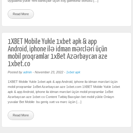
uygulama yukle Yeni bahisçilər üçün xoş gəlmisiniz bonusu […]
Read More
1XBET Mobile Yukle 1xbet apk & app
Android, iphone ilə idman mərcləri üçün
mobil proqramlar 1xBet Azərbaycan aze
1xbet.co
Posted by
admin
-
November 23, 2022
-
1xbet apk
1XBET Mobile Yukle 1xbet apk & app Android, iphone ilə idman mərcləri üçün
mobil proqramlar 1xBet Azərbaycan aze 1xbet.com 1XBET Mobile Yukle 1xbet
apk & app Android, iphone ilə idman mərcləri üçün mobil proqramlar 1xBet
Azərbaycan aze 1xbet co Content Tətbiq Baxışları bet mobil yükle Onlayn
yuvalar Bet Mobile- bu geniş xətt və mərc üçün […]
Read More