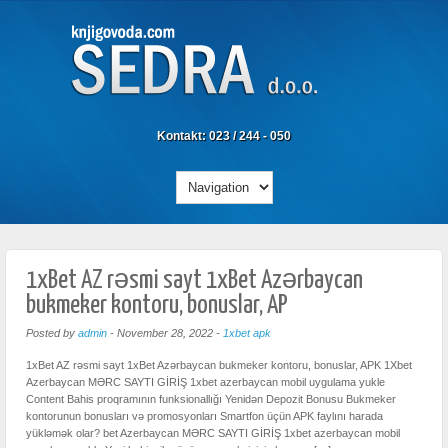
Kontakt: 023 / 244 - 050
1xBet AZ rəsmi sayt 1xBet Azərbaycan
bukmeker kontoru, bonuslar, AP
Posted by
admin
-
November 28, 2022
-
1xbet apk
1xBet AZ rəsmi sayt 1xBet Azərbaycan bukmeker kontoru, bonuslar, APK 1Xbet
Azerbaycan MƏRC SAYTI GİRİŞ 1xbet azerbaycan mobil uygulama yukle
Content Bahis proqramının funksionallığı Yenidən Depozit Bonusu Bukmeker
kontorunun bonusları və promosyonları Smartfon üçün APK faylını harada
yükləmək olar? bet Azerbaycan MƏRC SAYTI GİRİŞ 1xbet azerbaycan mobil