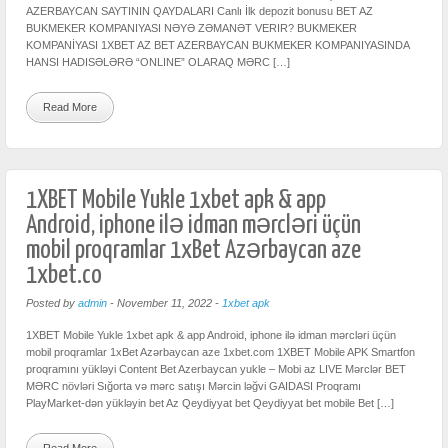
AZERBAYCAN SAYTININ QAYDALARI Canlı İlk depozit bonusu BET AZ
BUKMEKER KOMPANIYASI NƏYƏ ZƏMANƏT VERIR? BUKMEKER
KOMPANİYASI 1XBET AZ BET AZERBAYCAN BUKMEKER KOMPANIYASINDA
HANSI HADISƏLƏRƏ “ONLINE” OLARAQ MƏRC […]
Read More
1XBET Mobile Yukle 1xbet apk & app
Android, iphone ilə idman mərcləri üçün
mobil proqramlar 1xBet Azərbaycan aze
1xbet.co
Posted by
admin
-
November 11, 2022
-
1xbet apk
1XBET Mobile Yukle 1xbet apk & app Android, iphone ilə idman mərcləri üçün
mobil proqramlar 1xBet Azərbaycan aze 1xbet.com 1XBET Mobile APK Smartfon
proqramını yükləyi Content Bet Azerbaycan yukle – Mobi az LIVE Mərclər BET
MƏRC növləri Sığorta və mərc satışı Mərcin ləğvi GAIDASI Proqramı
PlayMarket-dən yükləyin bet Az Qeydiyyat bet Qeydiyyat bet mobile Bet […]
Read More