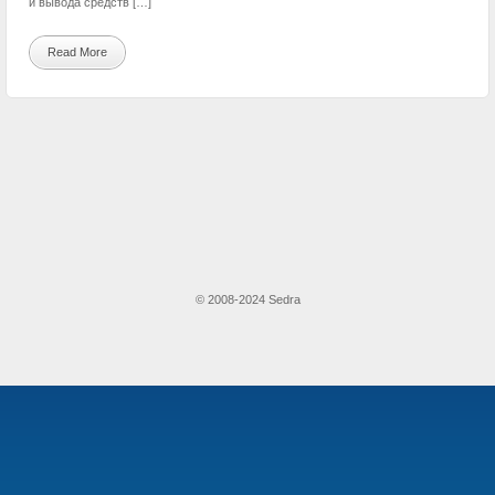
и вывода средств […]
Read More
© 2008-2024 Sedra